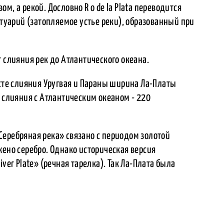
м, а рекой. Дословно R o de la Plata переводится
стуарий (затопляемое устье реки), образованный при
 слияния рек до Атлантического океана.
есте слияния Уругвая и Параны ширина Ла-Платы
е слияния с Атлантическим океаном - 220
Серебряная река» связано с периодом золотой
жено серебро. Однако историческая версия
ver Plate» (речная тарелка). Так Ла-Плата была