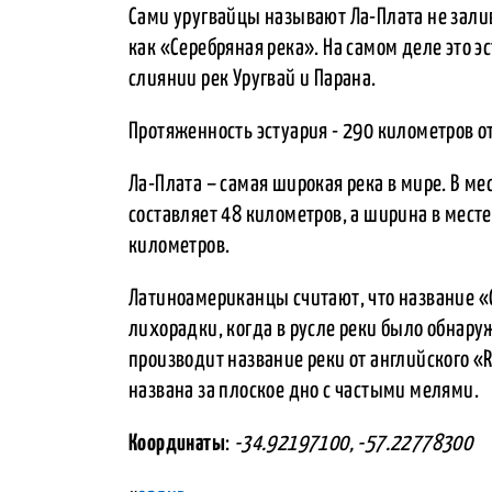
Сами уругвайцы называют Ла-Плата не заливо
как «Серебряная река». На самом деле это э
слиянии рек Уругвай и Парана.
Протяженность эстуария - 290 километров от
Ла-Плата – самая широкая река в мире. В м
составляет 48 километров, а ширина в мест
километров.
Латиноамериканцы считают, что название «
лихорадки, когда в русле реки было обнару
производит название реки от английского «Ri
названа за плоское дно с частыми мелями.
Координаты
:
-34.92197100, -57.22778300