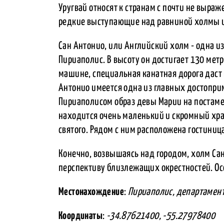
Уругвай относят к странам с почти не выр
редкие выступающие над равниной холмы 
Сан Антонио, или Английский холм - одна 
Пириаполис. В высоту он достигает 130 метр
машине, специальная канатная дорога даст 
Антонио имеется одна из главных достопри
Пириаполисом образ девы Марии на постамен
находится очень маленький и скромный хра
святого. Рядом с ним расположена гостиница
Конечно, возвышаясь над городом, холм С
перспективу близлежащих окрестностей. Ос
Местонахождение
:
Пириаполис, департамент
Координаты
:
-34.87621400, -55.27978400