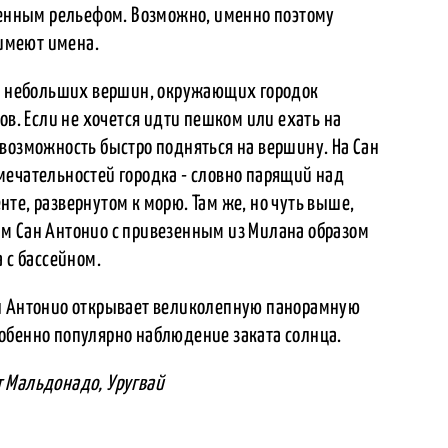
аженным рельефом. Возможно, именно поэтому
имеют имена.
из небольших вершин, окружающих городок
ов. Если не хочется идти пешком или ехать на
возможность быстро подняться на вершину. На Сан
мечательностей городка - словно парящий над
те, развернутом к морю. Там же, но чуть выше,
м Сан Антонио с привезенным из Милана образом
 с бассейном.
ан Антонио открывает великолепную панорамную
обенно популярно наблюдение заката солнца.
 Мальдонадо, Уругвай