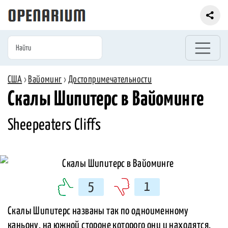
США
›
Вайоминг
›
Достопримечательности
Скалы Шипитерс в Вайоминге
Sheepeaters Cliffs
5
1
Скалы Шипитерс названы так по одноименному
каньону, на южной стороне которого они и находятся.