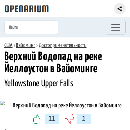
США
›
Вайоминг
›
Достопримечательности
Верхний Водопад на реке
Йеллоустон в Вайоминге
Yellowstone Upper Falls
11
1