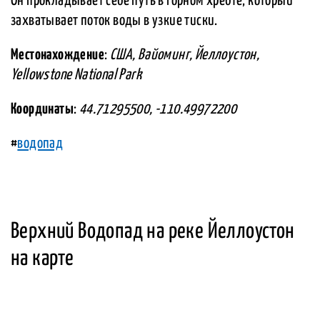
Он прокладывает себе путь в горном хребте, который
захватывает поток воды в узкие тиски.
Местонахождение
:
США, Вайоминг, Йеллоустон,
Yellowstone National Park
Координаты
:
44.71295500, -110.49972200
#
водопад
Верхний Водопад на реке Йеллоустон
на карте