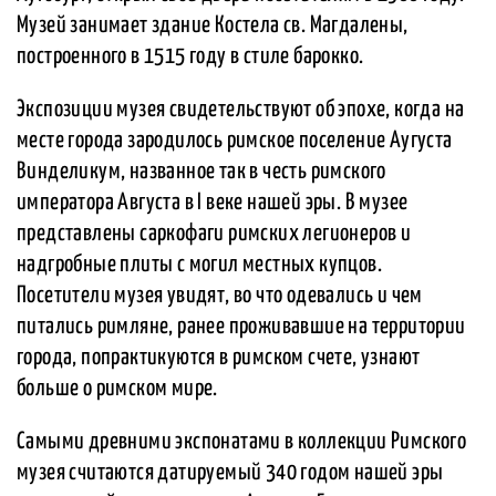
Музей занимает здание Костела св. Магдалены,
построенного в 1515 году в стиле барокко.
Экспозиции музея свидетельствуют об эпохе, когда на
месте города зародилось римское поселение Аугуста
Винделикум, названное так в честь римского
императора Августа в I веке нашей эры. В музее
представлены саркофаги римских легионеров и
надгробные плиты с могил местных купцов.
Посетители музея увидят, во что одевались и чем
питались римляне, ранее проживавшие на территории
города, попрактикуются в римском счете, узнают
больше о римском мире.
Самыми древними экспонатами в коллекции Римского
музея считаются датируемый 340 годом нашей эры