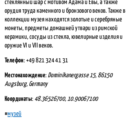
стеклянный шар с мотивом Адама и Евы, а также
орудия труда каменного и бронзового веков. Также в
коллекции музея находятся золотые и серебряные
монеты, предметы домашней утвари из римской
керамики, сосуды из стекла, ювелирные изделия и
оружие VI и VII веков.
Телефон
: +49 821 324 41 31
Местонахождение
:
Dominikanergasse 15, 86150
Augsburg, Germany
Координаты
:
48.36526700, 10.90067100
#
музей