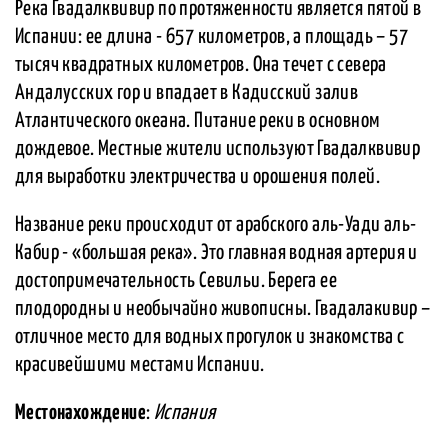
Река Гвадалквивир по протяженности является пятой в
Испании: ее длина - 657 километров, а площадь – 57
тысяч квадратных километров. Она течет с севера
Андалусских гор и впадает в Кадисский залив
Атлантического океана. Питание реки в основном
дождевое. Местные жители используют Гвадалквивир
для выработки электричества и орошения полей.
Название реки происходит от арабского аль-Уади аль-
Кабир - «большая река». Это главная водная артерия и
достопримечательность Севильи. Берега ее
плодородны и необычайно живописны. Гвадалакивир –
отличное место для водных прогулок и знакомства с
красивейшими местами Испании.
Местонахождение
:
Испания