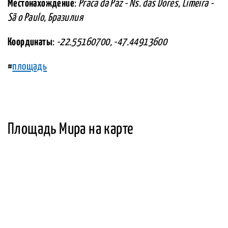
Местонахождение
:
Praca da Paz - Ns. das Dores, Limeira -
Sã o Paulo, Бразилия
Координаты
:
-22.55160700, -47.44913600
#
площадь
Площадь Мира на карте