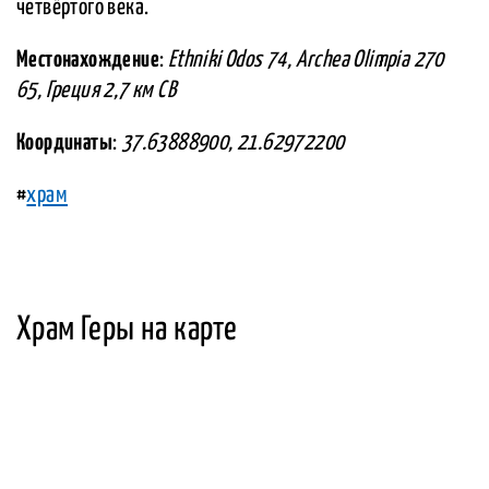
четвёртого века.
Местонахождение
:
Ethniki Odos 74, Archea Olimpia 270
65, Греция 2,7 км СВ
Координаты
:
37.63888900, 21.62972200
#
храм
Храм Геры на карте