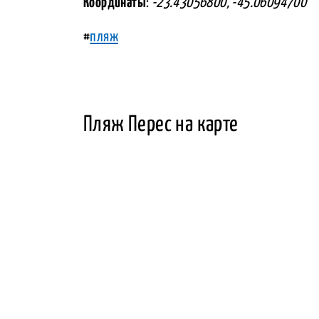
Координаты
:
-23.43056800, -45.06094700
#
пляж
Пляж Перес на карте