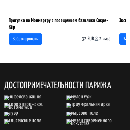
Прогулка по Монмартру с посещением базилики Сакре-
Экску
Кёр
32 EUR
2 часа
Забронировать
Заб
ДОСТОПРИМЕЧАТЕЛЬНОСТИ ПАРИЖА