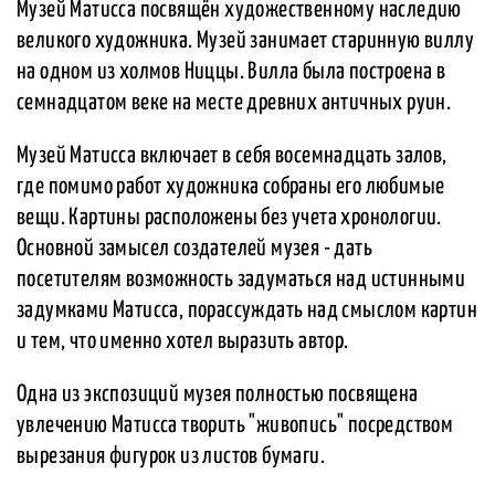
Музей Матисса посвящён художественному наследию
великого художника. Музей занимает старинную виллу
на одном из холмов Ниццы. Вилла была построена в
семнадцатом веке на месте древних античных руин.
Музей Матисса включает в себя восемнадцать залов,
где помимо работ художника собраны его любимые
вещи. Картины расположены без учета хронологии.
Основной замысел создателей музея - дать
посетителям возможность задуматься над истинными
задумками Матисса, порассуждать над смыслом картин
и тем, что именно хотел выразить автор.
Одна из экспозиций музея полностью посвящена
увлечению Матисса творить "живопись" посредством
вырезания фигурок из листов бумаги.