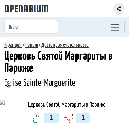
Франция
›
Париж
›
Достопримечательности
Церковь Святой Маргариты в
Париже
Eglise Sainte-Marguerite
1
1