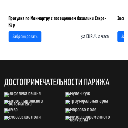
Прогулка по Монмартру с посещением базилики Сакре-
Экску
Кёр
32 EUR
2 часа
Забронировать
Заб
ДОСТОПРИМЕЧАТЕЛЬНОСТИ ПАРИЖА