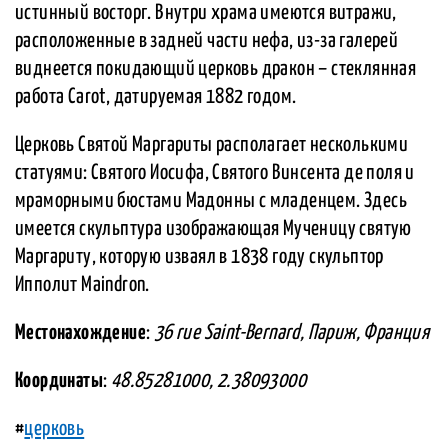
истинный восторг. Внутри храма имеются витражи,
расположенные в задней части нефа, из-за галерей
виднеется покидающий церковь дракон – стеклянная
работа Carot, датируемая 1882 годом.
Церковь Святой Маргариты располагает несколькими
статуями: Святого Иосифа, Святого Винсента де поля и
мраморными бюстами Мадонны с младенцем. Здесь
имеется скульптура изображающая Мученицу святую
Маргариту, которую изваял в 1838 году скульптор
Ипполит Maindron.
Местонахождение
:
36 rue Saint-Bernard, Париж, Франция
Координаты
:
48.85281000, 2.38093000
#
церковь