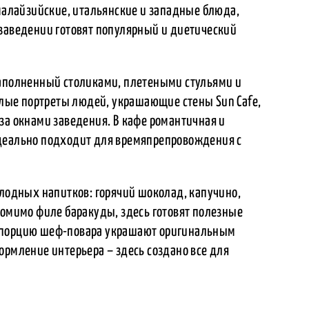
 малайзийские, итальянские и западные блюда,
 заведении готовят популярный и диетический
заполненный столиками, плетеными стульями и
ые портреты людей, украшающие стены Sun Cafe,
за окнами заведения. В кафе романтичная и
идеально подходит для времяпрепровождения с
олодных напитков: горячий шоколад, капучино,
Помимо филе баракуды, здесь готовят полезные
ю порцию шеф-повара украшают оригинальным
ормление интерьера – здесь создано все для