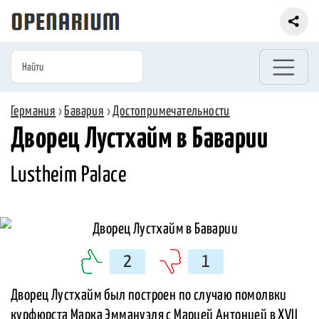
Германия
›
Бавария
›
Достопримечательности
Дворец Лустхайм в Баварии
Lustheim Palace
2
1
Дворец Лустхайм был построен по случаю помолвки
курфюрста Марка Эммануэля с Марией Антонией в XVII