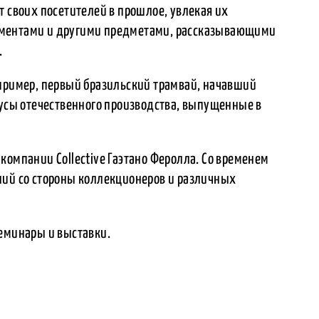
т своих посетителей в прошлое, увлекая их
ументами и другими предметами, рассказывающими
.
апример, первый бразильский трамвай, начавший
бусы отечественного производства, выпущенные в
компании Collective Гаэтано Феролла. Со временем
ний со стороны коллекционеров и различных
семинары и выставки.