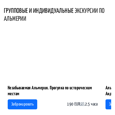
ГРУППОВЫЕ И ИНДИВИДУАЛЬНЫЕ
ЭКСКУРСИИ ПО
АЛЬМЕРИИ
Незабываемая Альмерия. Прогулка по историческим
Алька
местам
Андал
190 EUR
2.5 часа
Забронировать
Заб