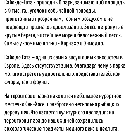
Кабо-де-Гата - природный парк, занимающий площадь
в 9 тыс. га., уголок необычайной природы,
пропитанный прозрачным, горным воздухом и не
подающий признаков цивилизации. Здесь нетронутые
крутые берега, чистейшее море и белоснежный песок.
Самые укромные пляжи - Карнахе и Энмедио.
Кабо де Гата – одна из самых засушливых экосистем в
Европе. Здесь отсутствует зима, благодаря чему в парке
можно встретить удивительных представителей, как
флоры, так и фауны.
На территории парка находится небольшое курортное
местечко Сан-Хосе и разбросано несколько рыбацких
деревушек. Что касается культурного наследия: на
территории пара до наших дней сохранились
археологические предметы медного века и неолита,