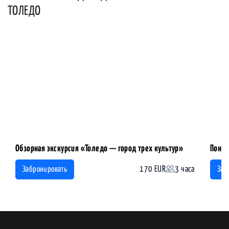
ТОЛЕДО
Обзорная экскурсия «Толедо — город трех культур»
Понят
170 EUR
3 часа
Забронировать
Заб