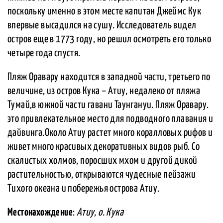
поскольку именно в этом месте капитан Джеймс Кук
впервые высадился на сушу. Исследователь видел
остров еще в 1773 году, но решил осмотреть его только
четыре года спустя.
Пляж Оравару находится в западной части, третьего по
величине, из остров Кука – Атиу, недалеко от пляжа
Тумай,в южной части гавани Таунгануи. Пляж Оравару.
это привлекательное место для подводного плавания и
дайвинга.Около Атиу растет много коралловых рифов и
живет много красивых декоративных видов рыб. Со
скалистых холмов, поросших мхом и другой дикой
растительностью, открываются чудесные пейзажи
Тихого океана и побережья острова Атиу.
Местонахождение
:
Атиу, о. Кука