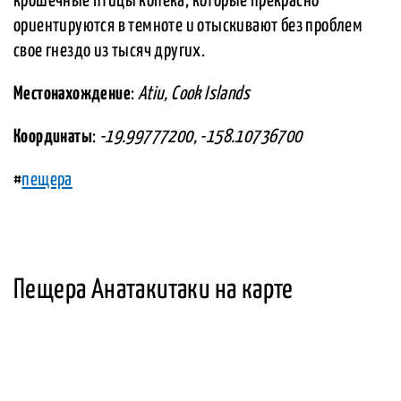
крошечные птицы копека, которые прекрасно
ориентируются в темноте и отыскивают без проблем
свое гнездо из тысяч других.
Местонахождение
:
Atiu, Cook Islands
Координаты
:
-19.99777200, -158.10736700
#
пещера
Пещера Анатакитаки на карте