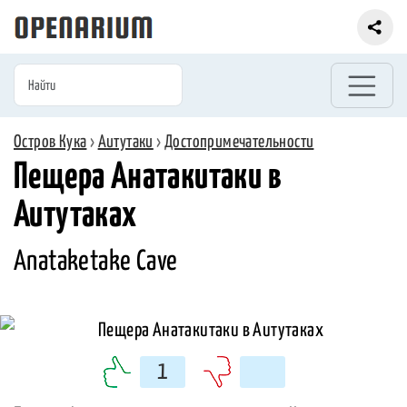
Остров Кука
›
Аитутаки
›
Достопримечательности
Пещера Анатакитаки в
Аитутаках
Anataketake Cave
1