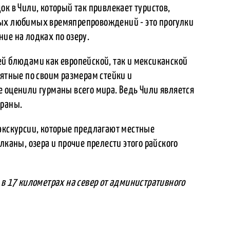
ок в Чили, который так привлекает туристов,
мых любимых времяпрепровождений - это прогулки
ие на лодках по озеру.
ей блюдами как европейской, так и мексиканской
оятные по своим размерам стейки и
 оценили гурманы всего мира. Ведь Чили является
траны.
 экскурсии, которые предлагают местные
лканы, озера и прочие прелести этого райского
 в 17 километрах на север от административного