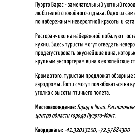
Пуэрто Варас - замечательный уютный город
любителей спокойного отдыха. Одно из са
по набережным невероятной красоты и катан
Ресторанчики на набережной побалуют гост
кухни. Здесь туристы могут отведать невер
продегустировать вкуснейшие вина, которые
крупным экспортерам вина в европейские с
Кроме этого, туристам предложат обзорные
аэродромы. Гости смогут полюбоваться на ву
уголка с высоты птичьего полета.
Местонахождение
:
Город в Чили. Расположен
центра области города Пуэрто-Монт.
Координаты
:
-41.32013100, -72.97884300