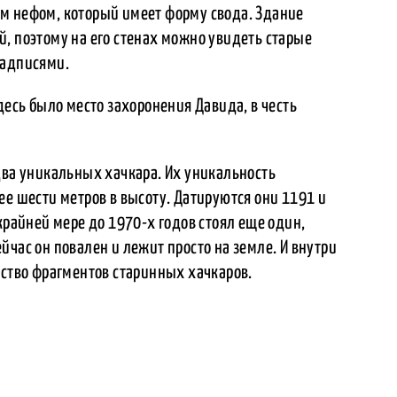
м нефом, который имеет форму свода. Здание
, поэтому на его стенах можно увидеть старые
надписями.
десь было место захоронения Давида, в честь
два уникальных хачкара. Их уникальность
ее шести метров в высоту. Датируются они 1191 и
крайней мере до 1970-х годов стоял еще один,
йчас он повален и лежит просто на земле. И внутри
ество фрагментов старинных хачкаров.