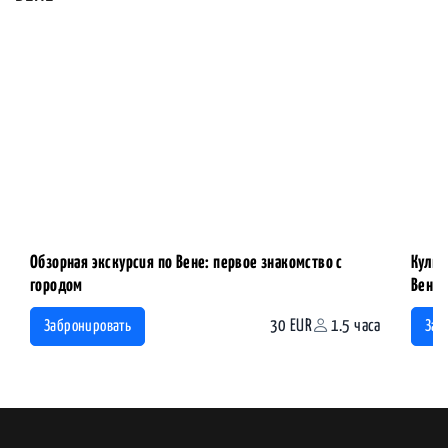
Обзорная экскурсия по Вене: первое знакомство с
Культ
городом
Вены 
30 EUR
1.5 часа
Забронировать
Заб