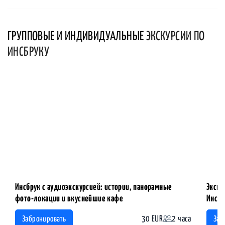
ГРУППОВЫЕ И ИНДИВИДУАЛЬНЫЕ
ЭКСКУРСИИ ПО
ИНСБРУКУ
Инсбрук с аудиоэкскурсией: истории, панорамные
Экску
фото-локации и вкуснейшие кафе
Инсбр
30 EUR
2 часа
Забронировать
Заб