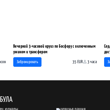
Вечерний 3-часовой круиз по Босфору с включенным
Сер
ужином и трансфером
дос
асов
35 EUR
3 часа
Забронировать
З
МБУЛА