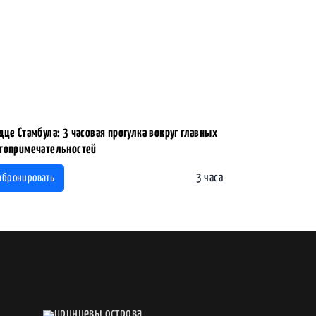
дце Стамбула: 3 часовая прогулка вокруг главных
топримечательностей
3 часа
абронировать