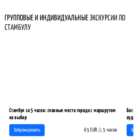
ГРУППОВЫЕ И ИНДИВИДУАЛЬНЫЕ
ЭКСКУРСИИ ПО
СТАМБУЛУ
Стамбул за 5 часов: главные места города с маршрутом
Босфо
на выбор
аудио
65 EUR
5 часов
Забронировать
Заб