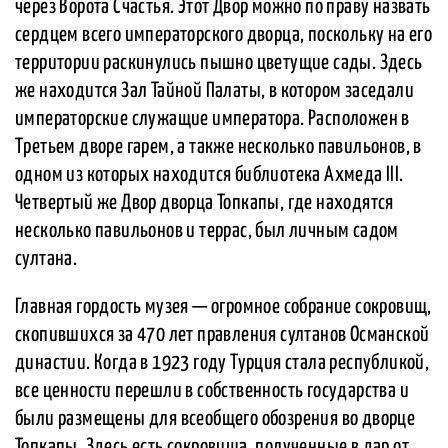
через Ворота Счастья. Этот Двор можно по праву назвать
сердцем всего императорского дворца, поскольку на его
территории раскинулись пышно цветущие сады. Здесь
же находится Зал Тайной Палаты, в котором заседали
императорские служащие императора. Расположен в
Третьем дворе гарем, а также несколько павильонов, в
одном из которых находится библиотека Ахмеда III.
Четвертый же Двор дворца Топкапы, где находятся
несколько павильонов и террас, был личным садом
султана.
Главная гордость музея — огромное собрание сокровищ,
скопившихся за 470 лет правления султанов Османской
династии. Когда в 1923 году Турция стала республикой,
все ценности перешли в собственность государства и
были размещены для всеобщего обозрения во дворце
Топкапы. Здесь есть сокровища, полученные в дар от