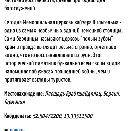
частично восстановить, сделав пригодной для
богослужений.
Сегодня Мемориальная церковь кайзера Вильгельма -
одно из самых необычных зданий немецкой столицы.
Сами берлинцы называют церковь "полым зубом" -
храм и правда выглядит весьма странно, отчетливо
видно, что его восстанавливали из руин. Этот
исторический памятник буквально всем своим видом
напоминает об ужасах прошедшей войны, чем и
притягивает взгляды туристов.
Местонахождение
:
Площадь Брайтшайдплац, Берлин,
Германия
Координаты
:
52.50472200, 13.33511500
#
церковь