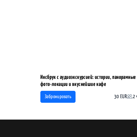
Инсбрук с аудиоэкскурсией: истории, панорамные
фото-локации и вкуснейшие кафе
30 EUR
2 
Забронировать