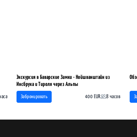
Экскурсия в Баварские Замки - Нойшванштайн из
Обз
Инсбрука и Тироля через Альпы
часа
400 EUR
8 часов
Забронировать
З