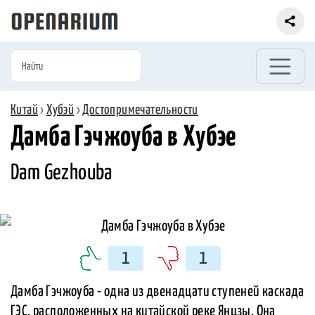
Китай
›
Хубэй
›
Достопримечательности
Дамба Гэчжоуба в Хубэе
Dam Gezhouba
1
1
Дамба Гэчжоуба - одна из двенадцати ступеней каскада
ГЭС, расположенных на китайской реке Янцзы. Она