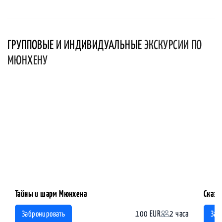
ГРУППОВЫЕ И ИНДИВИДУАЛЬНЫЕ
ЭКСКУРСИИ ПО
МЮНХЕНУ
Тайны и шарм Мюнхена
Сказо
100 EUR
2 часа
Забронировать
Заб