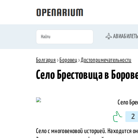
АВИАБИЛЕТ
Болгария
›
Боровец
›
Достопримечательности
Село Брестовица в Боров
2
Село с многовековой историей. Находится он