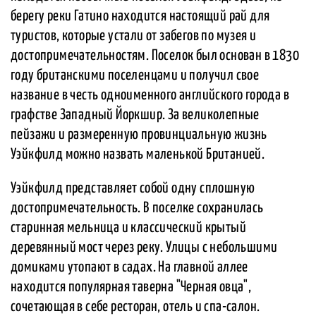
берегу реки Гатино находится настоящий рай для
туристов, которые устали от забегов по музея и
достопримечательностям. Поселок был основан в 1830
году британскими поселенцами и получил свое
название в честь одноименного английского города в
графстве Западный Йоркшир. За великолепные
пейзажи и размеренную провинциальную жизнь
Уэйкфилд можно назвать маленькой Британией.
Уэйкфилд представляет собой одну сплошную
достопримечательность. В поселке сохранилась
старинная мельница и классический крытый
деревянный мост через реку. Улицы с небольшими
домиками утопают в садах. На главной аллее
находится популярная таверна "Черная овца",
сочетающая в себе ресторан, отель и спа-салон.