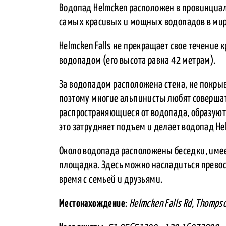
Водопад Helmcken расположен в провинциал
самых красивых и мощных водопадов в мир
Helmcken Falls не прекращает свое течение
водопадом (его высота равна 42 метрам).
За водопадом расположена стена, не покр
поэтому многие альпинисты любят совершат
распространяющиеся от водопада, образуют 
это затрудняет подъем и делает водопад H
Около водопада расположены беседки, имее
площадка. Здесь можно насладиться превос
время с семьей и друзьями.
Местонахождение
:
Helmcken Falls Rd, Thompso