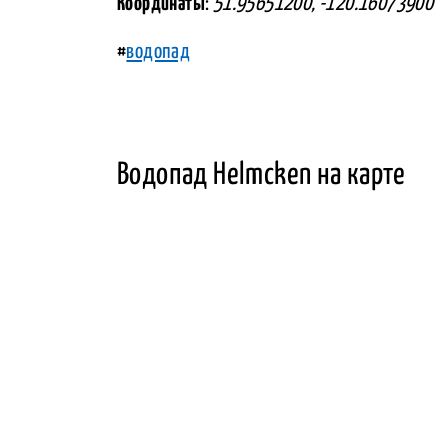
Координаты
:
51.95651200, -120.16073900
#
водопад
Водопад Helmcken на карте