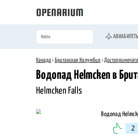
АВИАБИЛЕТ
Канада
›
Британская Колумбия
›
Достопримечат
Водопад Helmcken в Бри
Helmcken Falls
2