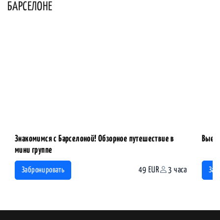
БАРСЕЛОНЕ
Знакомимся с Барселоной! Обзорное путешествие в
Выезд
мини группе
49 EUR
3 часа
Забронировать
Заб