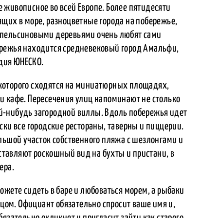
 живописное во всей Европе. Более пятидесяти
ящих в море, разноцветные города на побережье,
апельсиновыми деревьями очень любят сами
ережья находится средневековый город Амальфи,
дия ЮНЕСКО.
которого сходятся на миниатюрных площадях,
и кафе. Пересечения улиц напоминают не столько
й-нибудь загородной виллы. Вдоль побережья идет
ски все городские рестораны, таверны и пиццерии.
льшой участок собственного пляжа с шезлонгами и
оставляют роскошный вид на бухты и пристани, в
ера.
ожете сидеть в баре и любоваться морем, а рыбаки
нцом. Официант обязательно спросит ваше имя и,
язательно окликнет и пригласит зайти как старого