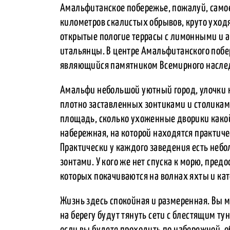
Амальфитанское побережье, пожалуй, самое
километров скалистых обрывов, круто уход
открытые пологие террасы с лимонными и 
итальянцы. В центре Амальфитанского поб
являющийся памятником Всемирного насле
Амальфи небольшой уютный город, улочки 
плотно заставленных зонтиками и столикам
площадь, сколько ухоженные дворики како
набережная, на которой находятся практиче
Практически у каждого заведения есть небо
зонтами. У кого же нет спуска к морю, пред
которых покачиваются на волнах яхты и кат
Жизнь здесь спокойная и размеренная. Вы м
на берегу будут тянуть сети с блестящим ту
если вы будете проходить по набережной, об