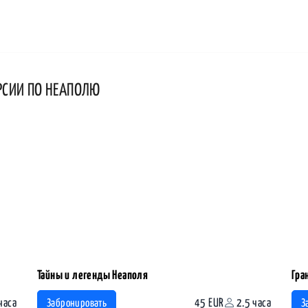
РСИИ ПО НЕАПОЛЮ
Тайны и легенды Неаполя
Гра
часа
45 EUR
2.5 часа
Забронировать
З