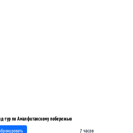
нд-тур по Амалфитанскому побережью
7 часов
абронировать