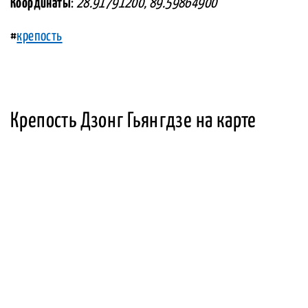
Координаты
:
28.91791200, 89.59864900
#
крепость
Крепость Дзонг Гьянгдзе на карте