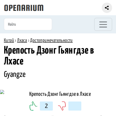
Китай
›
Лхаса
›
Достопримечательности
Крепость Дзонг Гьянгдзе в
Лхасе
Gyangze
2