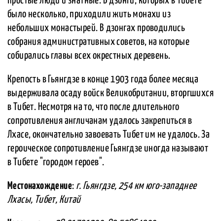
простые люди и знатные. В дзонги, которых в Тибете
было несколько, приходили жить монахи из
небольших монастырей. В дзонгах проводились
собрания административных советов, на которые
собирались главы всех окрестных деревень.
Крепость в Гьянгдзе в конце 1903 года более месяца
выдерживала осаду войск Великобритании, вторгшихся
в Тибет. Несмотря на то, что после длительного
сопротивления англичанам удалось закрепиться в
Лхасе, окончательно завоевать Тибет им не удалось. За
героическое сопротивление Гьянгдзе иногда называют
в Тибете "городом героев".
Местонахождение
:
г. Гьянгдзе, 254 км юго-западнее
Лхасы, Тибет, Китай