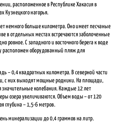
жении, расположенное в Республике Хакасия в
ах Кузнецкого нагорья.
ляет немного больше километра. Оно имеет песчаные
ливе в отдельных местах встречаются заболоченные
дно ровное. С западного и восточного берега к воде
гу расположен оборудованный пляж для
адь – 0,4 квадратных километра. В северной части
и, с них выходят мощные родники. На площади,
я значительные колебания. Каждые 12 лет
еры озера увеличиваются. Объем воды – от 120
 глубина – 1,5-6 метров.
вень минерализации до 0,4 граммов на литр.