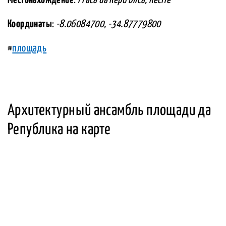
Местонахождение
:
Praca da Repú blica, Recife
Координаты
:
-8.06084700, -34.87779800
#
площадь
Архитектурный ансамбль площади да
Република на карте