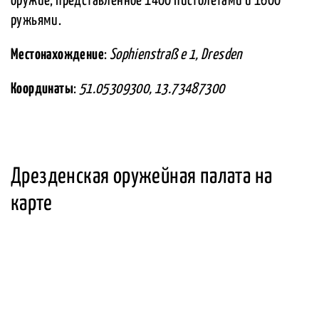
оружие, представленное 1400 пистолетами и 1600
ружьями.
Местонахождение
:
Sophienstraß e 1, Dresden
Координаты
:
51.05309300, 13.73487300
Дрезденская оружейная палата на
карте