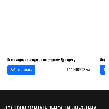
Пешеходная экскурсия по старому Дрездену
Индив
100 EUR
2 часа
Забронировать
Заб
ДОСТОПРИМЕЧАТЕЛЬНОСТИ ДРЕЗДЕНА