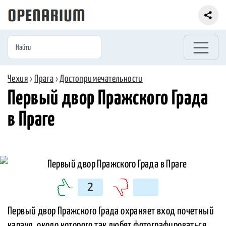
Чехия
›
Прага
›
Достопримечательности
Первый двор Пражского Града
в Праге
2
Первый двор Пражского Града охраняет вход почетный
караул, около которого так любят фотографироваться