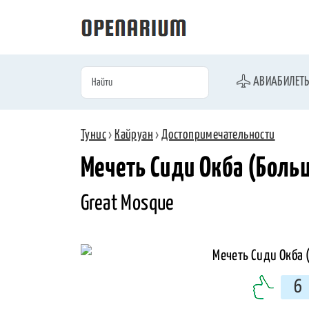
АВИАБИЛЕТ
Тунис
›
Кайруан
›
Достопримечательности
Мечеть Сиди Окба (Боль
Great Mosque
6