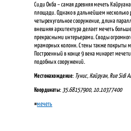
Сиди Окба – самая древняя мечеть Кайруана
площади. Однако в дальнейшем несколько р
четырехугольное сооружение, длина паралл
внешняя архитектура делает мечеть больше
прекрасными интерьерами. Своды огромног
мраморных колонн. Стены также покрыты м
Построенный в конце 9 века минарет мечет
подобных сооружений.
Местонахождение
:
Тунис, Кайруан, Rue Sidi A
Координаты
:
35.68157900, 10.10377400
#
мечеть