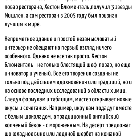
повар ресторана, Хестон Блюменталь,получил 3 звезды
Мишлен, а сам ресторан в 2005 году был признан
лучшим в мире.
Неприметное здание и простой незамысловатый
интерьер не обещают на первый взгляд ничего
особенного. Однако не все так просто. Хестон
Блюменталь - не только блестящий шеф-повар, но еще
инноватор и ученый. Все его творения созданы не
только под действием вдохновения или традиций, но и
на основе последних исследований в области химии.
Следуя формулам и таблицам, мастер открывает новые
вкусы и сочетания. Например, икру вам подадут вместе
с белым шоколадом, а традиционный английский
копченый бекон - с мороженным. На десерт предложат
шоколадное вино или ледяной шербет на кожаной