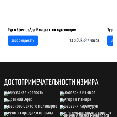
Тур в Эфес из/до Измира с экскурсоводом
Тур в
310 EUR
7 часов
Забронировать
Заб
ДОСТОПРИМЕЧАТЕЛЬНОСТИ ИЗМИРА