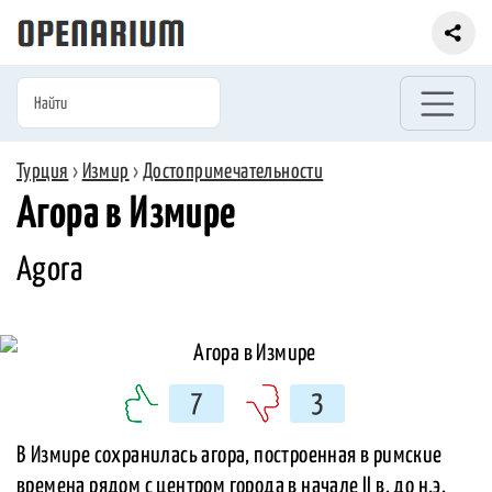
Турция
›
Измир
›
Достопримечательности
Агора в Измире
Agora
7
3
В Измире сохранилась агора, построенная в римские
времена рядом с центром города в начале II в. до н.э.