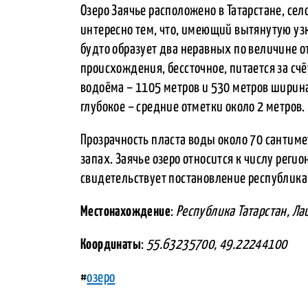
Озеро Заячье расположено в Татарстане, сел
интересно тем, что, имеющий вытянутую уз
будто образует два неравных по величине о
происхождения, бессточное, питается за сч
водоёма – 1105 метров и 530 метров ширина,
глубокое – средние отметки около 2 метров.
Прозрачность пласта воды около 70 сантиме
запах. Заячье озеро относится к числу рег
свидетельствует постановление республикан
Местонахождение
:
Республика Татарстан, Ла
Координаты
:
55.63235700, 49.22244100
#
озеро