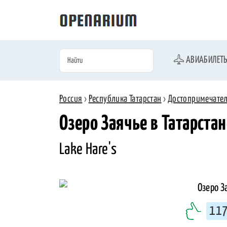
АВИАБИЛЕТ
Россия
›
Республика Татарстан
›
Достопримечате
Озеро Заячье в Татарстан
Lake Hare's
11