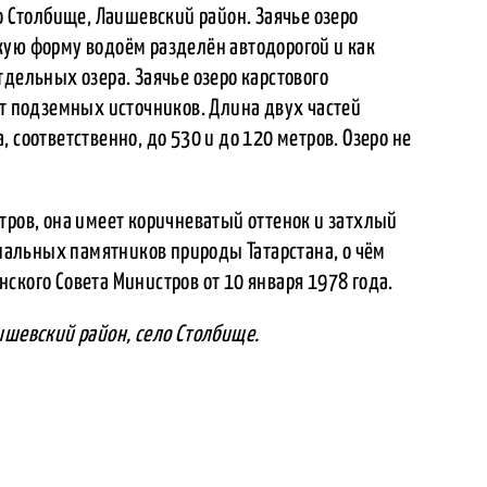
о Столбище, Лаишевский район. Заячье озеро
кую форму водоём разделён автодорогой и как
тдельных озера. Заячье озеро карстового
ёт подземных источников. Длина двух частей
 соответственно, до 530 и до 120 метров. Озеро не
тров, она имеет коричневатый оттенок и затхлый
иональных памятников природы Татарстана, о чём
ского Совета Министров от 10 января 1978 года.
ишевский район, село Столбище.