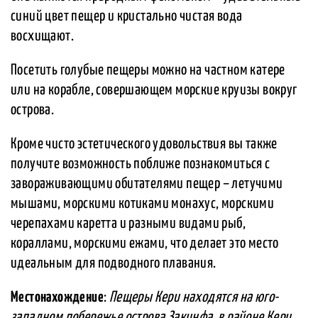
синий цвет пещер и кристально чистая вода
восхищают.
Посетить голубые пещеры можно на частном катере
или на корабле, совершающем морские круизы вокруг
острова.
Кроме чисто эстетического удовольствия вы также
получите возможность поближе познакомиться с
завораживающими обитателями пещер – летучими
мышами, морскими котиками монахус, морскими
черепахами каретта и разными видами рыб,
кораллами, морскими ежами, что делает это место
идеальным для подводного плавания.
Местонахождение
:
Пещеры Кери находятся на юго-
западном побережье острова Закинфа, в районе Кери.