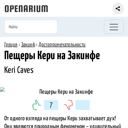
Греция
›
Закинф
›
Достопримечательности
Пещеры Кери на Закинфе
Keri Caves
7
От одного взгляда на пещеры Кери захватывает дух!
Они являются природным феноменом – удивительный