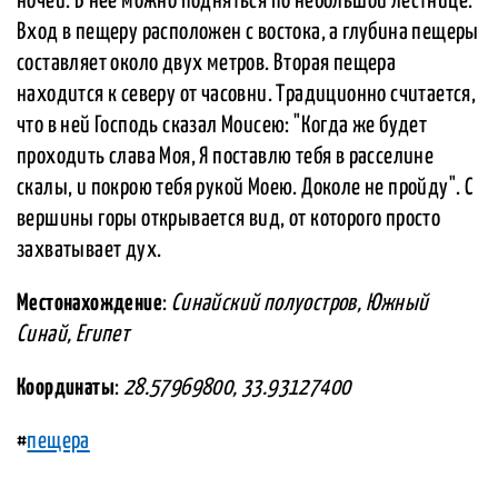
ночей. В нее можно подняться по небольшой лестнице.
Вход в пещеру расположен с востока, а глубина пещеры
составляет около двух метров. Вторая пещера
находится к северу от часовни. Традиционно считается,
что в ней Господь сказал Моисею: "Когда же будет
проходить слава Моя, Я поставлю тебя в расселине
скалы, и покрою тебя рукой Моею. Доколе не пройду". С
вершины горы открывается вид, от которого просто
захватывает дух.
Местонахождение
:
Синайский полуостров, Южный
Синай, Египет
Координаты
:
28.57969800, 33.93127400
#
пещера