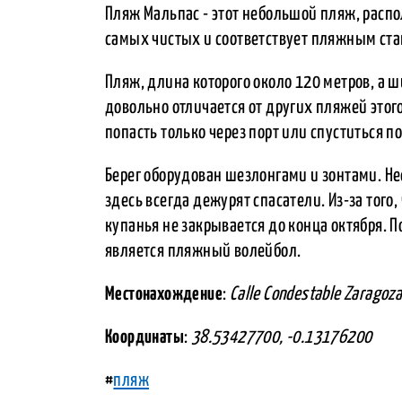
Пляж Мальпас - этот небольшой пляж, расп
самых чистых и соответствует пляжным ста
Пляж, длина которого около 120 метров, а ш
довольно отличается от других пляжей этог
попасть только через порт или спуститься п
Берег оборудован шезлонгами и зонтами. Нес
здесь всегда дежурят спасатели. Из-за того, 
купанья не закрывается до конца октября.
является пляжный волейбол.
Местонахождение
:
Calle Condestable Zaragoza
Координаты
:
38.53427700, -0.13176200
#
пляж