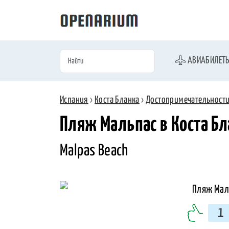
АВИАБИЛЕТ
Испания
›
Коста Бланка
›
Достопримечательност
Пляж Мальпас в Коста Б
Malpas Beach
1