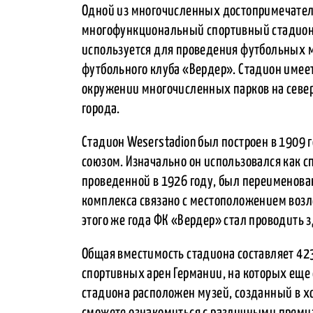
Одной из многочисленных достопримечател
многофункциональный спортивный стадион W
используется для проведения футбольных м
футбольного клуба «Вердер». Стадион имеет
окружении многочисленных парков на северн
города.
Стадион Weserstadion был построен в 1909
союзом. Изначально он использовался как с
проведенной в 1926 году, был переименова
комплекса связано с местоположением возле 
этого же года ФК «Вердер» стал проводить 
Общая вместимость стадиона составляет 423
спортивных арен Германии, на которых еще 
стадиона расположен музей, созданный в х
сможете ознакомиться с различными преми