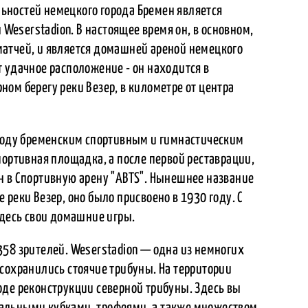
ьностей немецкого города Бремен является
eserstadion. В настоящее время он, в основном,
атчей, и является домашней ареной немецкого
 удачное расположение - он находится в
ом берегу реки Везер, в километре от центра
 году бременским спортивным и гимнастическим
портивная площадка, а после первой реставрации,
н в Спортивную арену "ABTS". Нынешнее название
реки Везер, оно было присвоено в 1930 году. С
здесь свои домашние игры.
58 зрителей. Weserstadion — одна из немногих
сохранились стоячие трибуны. На территории
оде реконструкции северной трибуны. Здесь вы
альными кубками, трофеями, а также множеством