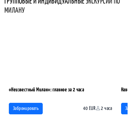
ГРУППОВЫЕ И ИНДИВИДУАЛЬНЫЕ
ЭКСКУРСИИ ПО
МИЛАНУ
«Неизвестный Милан»: главное за 2 часа
Навил
40 EUR
2 часа
Забронировать
Заб