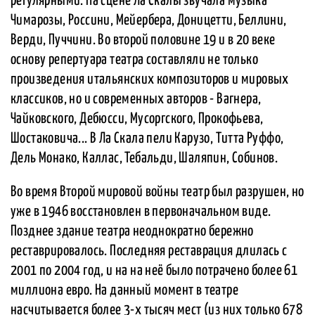
регулярными. На сцене Ла Скалы звучала музыка
Чимарозы, Россини, Мейербера, Доницетти, Беллини,
Верди, Пуччини. Во второй половине 19 и в 20 веке
основу репертуара театра составляли не только
произведения итальянских композиторов и мировых
классиков, но и современных авторов - Вагнера,
Чайковского, Дебюсси, Мусоргского, Прокофьева,
Шостаковича... В Ла Скала пели Карузо, Титта Руффо,
Дель Монако, Каллас, Тебальди, Шаляпин, Собинов.
Во время Второй мировой войны театр был разрушен, но
уже в 1946 восстановлен в первоначальном виде.
Позднее здание театра неоднократно бережно
реставрировалось. Последняя реставрация длилась с
2001 по 2004 год, и на на неё было потрачено более 61
миллиона евро. На данный момент в театре
насчитывается более 3-х тысяч мест (из них только 678