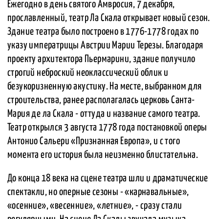
Ежегодно в день святого Амвросия, 7 декабря,
прославленный, театр Ла Скала открывает новый сезон.
Здание театра было построено в 1776-1778 годах по
указу императрицы Австрии Марии Терезы. Благодаря
проекту архитектора Пьермарини, здание получило
строгий неброский неоклассический облик и
безукоризненную акустику. На месте, выбранном для
строительства, ранее располагалась церковь Санта-
Мария де ла Скала - оттуда и название самого театра.
Театр открылся 3 августа 1778 года постановкой оперы
Антонио Сальери «Признанная Европа», и с того
момента его история была неизменно блистательна.
До конца 18 века на сцене театра шли и драматические
спектакли, но оперные сезоны - «карнавальные»,
«осенние», «весенние», «летние», - сразу стали