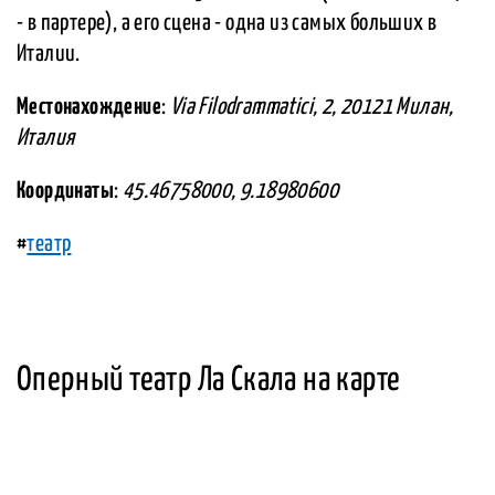
- в партере), а его сцена - одна из самых больших в
Италии.
Местонахождение
:
Via Filodrammatici, 2, 20121 Милан,
Италия
Координаты
:
45.46758000, 9.18980600
#
театр
Оперный театр Ла Скала на карте