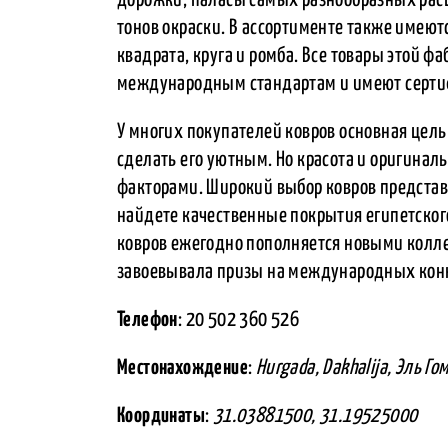
тонов окраски. В ассортименте также имею
квадрата, круга и ромба. Все товары этой ф
международным стандартам и имеют сертиф
У многих покупателей ковров основная цель 
сделать его уютным. Но красота и оригина
факторами. Широкий выбор ковров представл
найдете качественные покрытия египетского
ковров ежегодно пополняется новыми колл
завоевывала призы на международных кон
Телефон
: 20 502 360 526
Местонахождение
:
Hurgada, Dakhalija, Эль Го
Координаты
:
31.03881500, 31.19525000