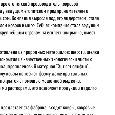
 мире египетский производитель ковровой
году ведущим египетским предпринимателем и
ом. Компания выросла под его лидерством, стала
ем ковров в мире. Сейчас компания стала ведущим
крупнейшим игроком на египетском рынке, имеет
готовлена из природных материалов: шерсти, шелка
 покрытия из качественных экологически чистых
 полипропиленовый материал "Хит сет олифин".
алу ковры не теряют форму даже при сильных
е покрытия с помощью машинной выделки.
ми растворами, это позволяет продукции надолго
предлагает эта фабрика, входят ковры, ковровые
веток: от классических цветов до ультрамодных