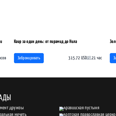
 и
Каир за один день: от пирамид до Нила
Зол
асов
315.72 USD
21 час
Забронировать
З
ГАДЫ