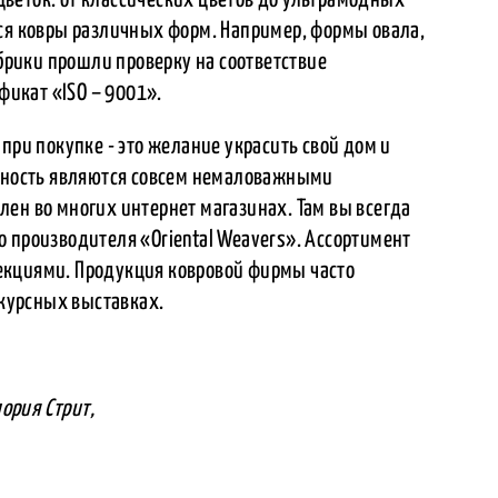
тся ковры различных форм. Например, формы овала,
абрики прошли проверку на соответствие
икат «ISO – 9001».
при покупке - это желание украсить свой дом и
льность являются совсем немаловажными
ен во многих интернет магазинах. Там вы всегда
 производителя «Oriental Weavers». Ассортимент
екциями. Продукция ковровой фирмы часто
курсных выставках.
мория Стрит,