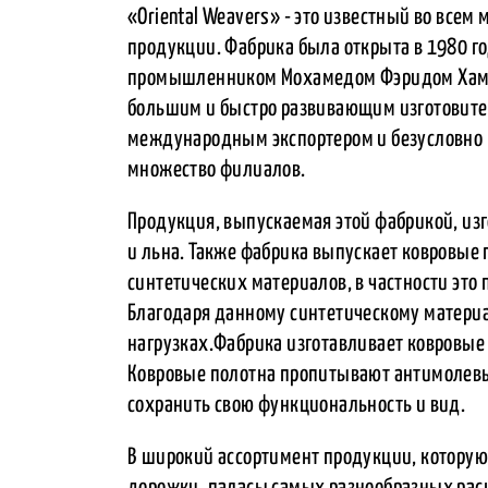
«Oriental Weavers» - это известный во всем
продукции. Фабрика была открыта в 1980 
промышленником Мохамедом Фэридом Хамис
большим и быстро развивающим изготовител
международным экспортером и безусловно 
множество филиалов.
Продукция, выпускаемая этой фабрикой, из
и льна. Также фабрика выпускает ковровые
синтетических материалов, в частности это
Благодаря данному синтетическому матери
нагрузках.Фабрика изготавливает ковровы
Ковровые полотна пропитывают антимолевы
сохранить свою функциональность и вид.
В широкий ассортимент продукции, которую 
дорожки, паласы самых разнообразных расц