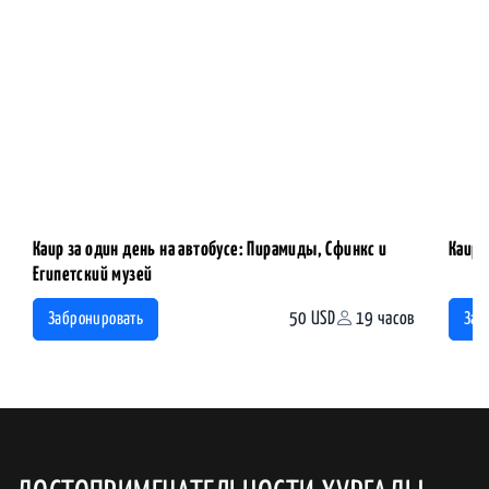
Каир за один день на автобусе: Пирамиды, Сфинкс и
Каир 
Египетский музей
50 USD
19 часов
Забронировать
Заб